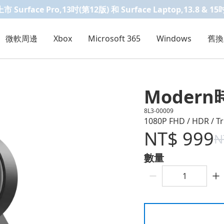
Surface Pro,13吋(第12版) 和 Surface Laptop,13.8 & 15
微軟周邊
Xbox
Microsoft 365
Windows
舊換
Moder
8L3-00009
1080P FHD / HDR / T
NT$
999
N
數量